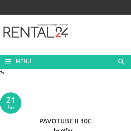
MENU
?>
21
kwi
PAVOTUBE II 30C
by
24fps