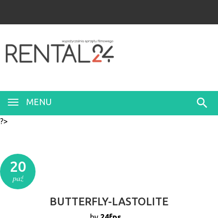
MENU
?>
20
paź
BUTTERFLY-LASTOLITE
by
24fps